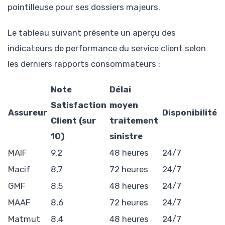
pointilleuse pour ses dossiers majeurs.
Le tableau suivant présente un aperçu des
indicateurs de performance du service client selon
les derniers rapports consommateurs :
Note
Délai
Satisfaction
moyen
Assureur
Disponibilité
Client (sur
traitement
10)
sinistre
MAIF
9,2
48 heures
24/7
Macif
8,7
72 heures
24/7
GMF
8,5
48 heures
24/7
MAAF
8,6
72 heures
24/7
Matmut
8,4
48 heures
24/7