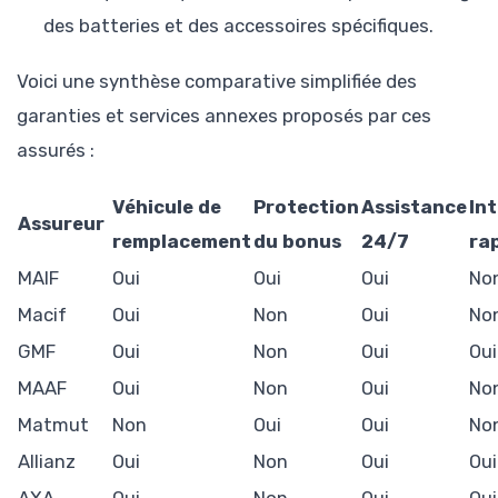
des batteries et des accessoires spécifiques.
Voici une synthèse comparative simplifiée des
garanties et services annexes proposés par ces
assurés :
Véhicule de
Protection
Assistance
In
Assureur
remplacement
du bonus
24/7
ra
MAIF
Oui
Oui
Oui
No
Macif
Oui
Non
Oui
No
GMF
Oui
Non
Oui
Oui
MAAF
Oui
Non
Oui
No
Matmut
Non
Oui
Oui
No
Allianz
Oui
Non
Oui
Oui