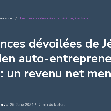
surance
Les finances dévoilées de Jérémie, électricien ...
ances dévoilées de J
cien auto-entreprene
 : un revenu net me
ent
25 June 2026
9 min de lecture