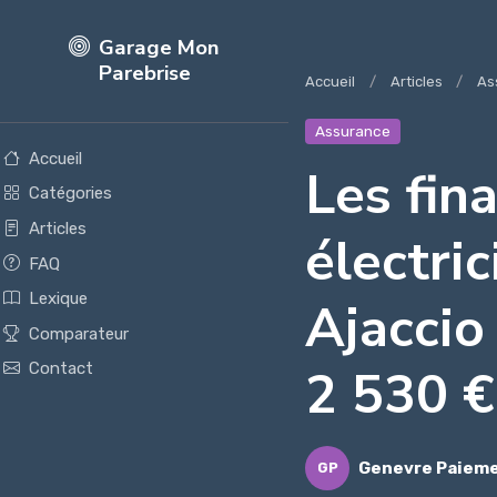
Garage Mon
Parebrise
Accueil
Articles
As
Assurance
Accueil
Les fin
Catégories
Articles
électri
FAQ
Lexique
Ajaccio
Comparateur
2 530 €
Contact
Genevre Paiem
GP