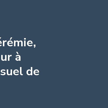
érémie,
ur à
nsuel de