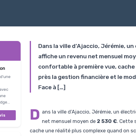
Dans la ville d’Ajaccio, Jérémie, u
affiche un revenu net mensuel moy
confortable à première vue, cache
ion
près la gestion financière et le mo
 d'une
Face à […]
 avec
 une
dge...
D
ans la ville d’Ajaccio, Jérémie, un élec
vis
net mensuel moyen de
2 530 €
. Cette
cache une réalité plus complexe quand on scr