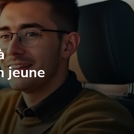
à
n jeune