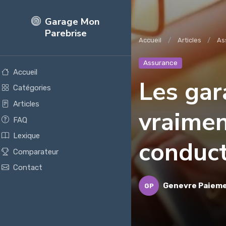
Garage Mon
Parebrise
Accueil
Articles
As
Assurance
Accueil
Les gar
Catégories
Articles
vraimen
FAQ
Lexique
conduc
Comparateur
Contact
Genevre Paiem
GP