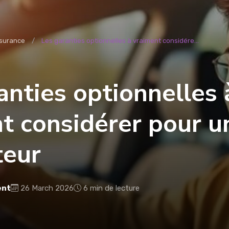
surance
Les garanties optionnelles à vraiment considére...
anties optionnelles 
t considérer pour u
teur
ent
26 March 2026
6 min de lecture