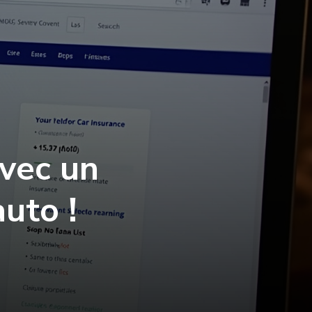
vec un
uto !